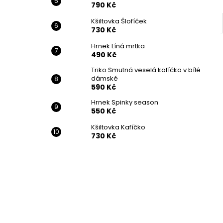
790 Kč
Kšiltovka Šlofíček
730 Kč
Hrnek Líná mrtka
490 Kč
Triko Smutná veselá kafíčko v bílé
dámské
590 Kč
Hrnek Spinky season
550 Kč
Kšiltovka Kafíčko
730 Kč