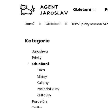
K
Přejít
na
o
Oblečení
P
obsah
Zpět
Zpět
š
do
do
í
Domů
Oblečení
Triko Spinky season bíl
k
obchodu
obchodu
P
o
Kategorie
Přeskočit
s
kategorie
t
Jarosleva
r
Printy
a
Oblečení
n
Trika
n
Mikiny
í
Kulichy
p
Poslední kusy
a
Kšiltovky
n
Porcelán
e
Tašky