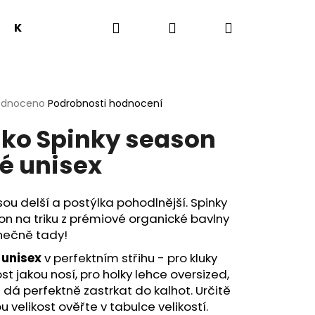
Hledat
Přihlášení
Nákupní
Knihy
Předprodej
Novinky
O mně
košík
rné
odnoceno
Podrobnosti hodnocení
cení
iko Spinky season
ktu
lé unisex
ček.
sou delší a postýlka pohodlnější. Spinky
n na triku z prémiové organické bavlny
onečně tady!
o
unisex
v perfektním střihu - pro kluky
Následující
ost jakou nosí, pro holky lehce oversized,
 dá perfektně zastrkat do kalhot. Určitě
ou velikost ověřte v tabulce velikostí.