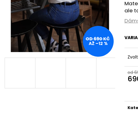
TRIKO SPINKY SEASON BÍLÉ UNISEX
HRNEK MALOVAN
Mater
690 Kč
550 Kč
ale t
Dáms
VARI
OD 690 KČ
AŽ –12 %
Zvol
od 6
69
Měr
cena
Kate