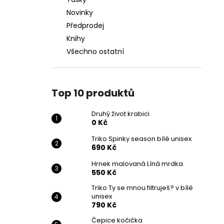
DRUHÝ ŽIVOT KRABICI
l
Novinky
0 Kč
Předprodej
Knihy
Všechno ostatní
Top 10 produktů
Druhý život krabici
0 Kč
Triko Spinky season bílé unisex
690 Kč
Hrnek malovaná Líná mrdka
550 Kč
Triko Ty se mnou filtruješ? v bílé
unisex
790 Kč
Čepice kočička