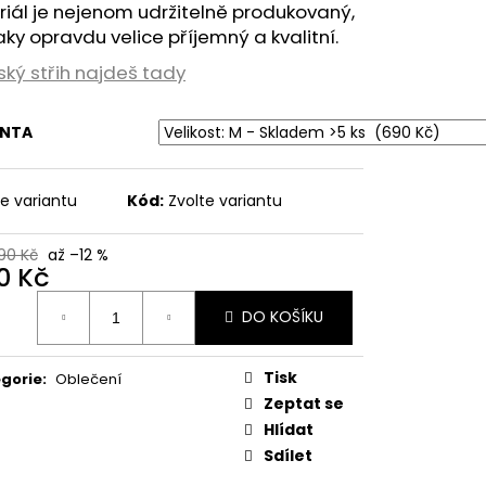
Á LÍNÁ MRDKA
iál je nejenom udržitelně produkovaný,
aky opravdu velice příjemný a kvalitní.
ký střih najdeš tady
ANTA
te variantu
Kód:
Zvolte variantu
90 Kč
až –12 %
0 Kč
ná
DO KOŠÍKU
:
Tisk
gorie
:
Oblečení
Zeptat se
Hlídat
Sdílet