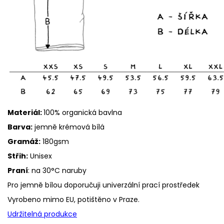
Materiál:
100% organická
bavlna
Barva:
jemně krémová bílá
Gramáž:
180gsm
Střih:
Unisex
Praní
: na 30°C naruby
Pro jemně bílou doporučuji univerzální prací prostředek
Vyrobeno mimo EU, potištěno v Praze.
Udržitelná produkce