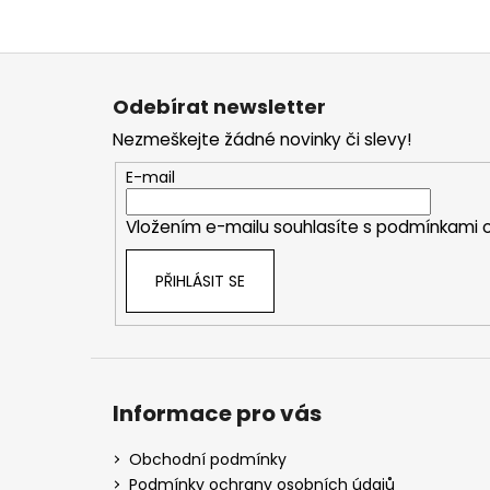
Z
á
Odebírat newsletter
p
Nezmeškejte žádné novinky či slevy!
a
t
E-mail
í
Vložením e-mailu souhlasíte s
podmínkami o
PŘIHLÁSIT SE
Informace pro vás
Obchodní podmínky
Podmínky ochrany osobních údajů