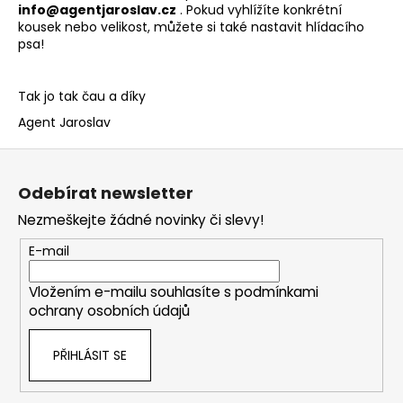
i
nfo@agentjaroslav.cz
. Pokud vyhlížíte konkrétní
a
kousek nebo velikost, můžete si také nastavit hlídacího
j
psa!
í
t
Tak jo tak čau a díky
?
Agent Jaroslav
Z
á
Odebírat newsletter
p
HLEDAT
Nezmeškejte žádné novinky či slevy!
a
t
E-mail
í
D
Vložením e-mailu souhlasíte s
podmínkami
o
ochrany osobních údajů
p
o
PŘIHLÁSIT SE
r
u