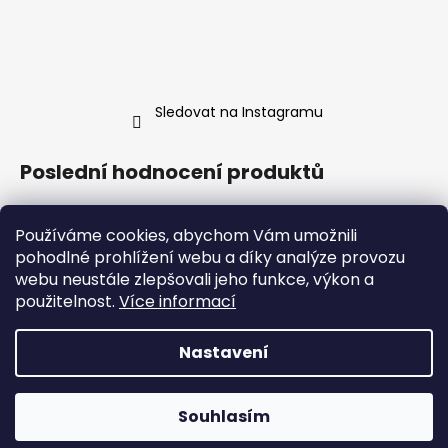
Sledovat na Instagramu
Poslední hodnocení produktů
Hrnek malovaná Líná mrdka
Používáme cookies, abychom Vám umožnili
Anna Trnková
|
Hodnocení produktu je 5 z 5 hvězdiček.
pohodlné prohlížení webu a díky analýze provozu
webu neustále zlepšovali jeho funkce, výkon a
Ve skutečnosti je hrneček ještě krásnější, než tady na těch
použitelnost.
Více informací
fotkách. Konečně kus porcelánu, který mě reprezentuje líp
než vlastní životopis!
Nastavení
Vytvořil Shoptet
Copyright 2026
Agent Jaroslav
. Všechna práva
Objednávky 24.7.-2.8. budou vyřizovány od 3.8.,
Souhlasím
vyhrazena.
Upravit nastavení cookies
děkuji za pochopení