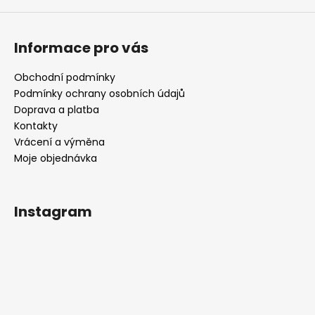
č
u
j
Informace pro vás
e
m
e
Obchodní podmínky
Podmínky ochrany osobních údajů
Doprava a platba
HRNEK
Kontakty
LÍNÁ
Vrácení a výměna
MRTKA
Moje objednávka
490
Kč
Instagram