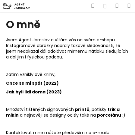
K
Přejít
Hledat
Náku
M
Přihlášen
na
o
obsah
Zpět
Zpět
košík
š
O mně
í
C
k
o
Jsem Agent Jaroslav a vítám vás na svém e-shopu.
Instagramové obrázky nabraly takové sledovanosti, že
p
jsem nedokázal dál odolávat mírnému nátlaku sledujících
o
a dal jim i fyzickou podobu.
t
ř
Zatím vznikly dvě knihy,
e
Chce se mi spát (2022)
b
Jak byli lidi doma (2023)
u
j
Množství tištěných signovaných
printů
, potisky
trik a
e
mikin
a nejnověji se designy ocitly také na
porcelánu
:)
t
e
Kontaktovat mne můžete především na e-mailu
n