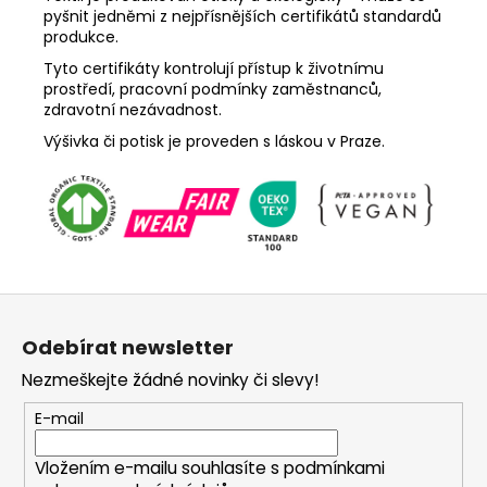
pyšnit jedněmi z nejpřísnějších certifikátů standardů
produkce.
Tyto certifikáty kontrolují přístup k životnímu
prostředí, pracovní podmínky zaměstnanců,
zdravotní nezávadnost.
Výšivka či potisk je proveden s láskou v Praze.
Z
á
Odebírat newsletter
p
Nezmeškejte žádné novinky či slevy!
a
t
E-mail
í
Vložením e-mailu souhlasíte s
podmínkami