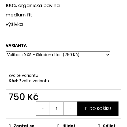
č
100% organická bavlna
u
j
medium fit
e
výšivka
m
e
VARIANTA
DRUHÝ
ŽIVOT
KRABICI
0
Kč
Zvolte variantu
Kód:
Zvolte variantu
750 Kč
Měrná
DO KOŠÍKU
cena:
Zeptat se
Hlídat
Sdílet