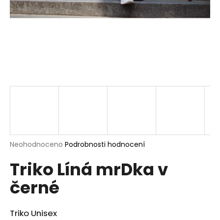
a
j
í
t
?
HLEDAT
Průměrné
Neohodnoceno
Podrobnosti hodnocení
hodnocení
D
Triko Líná mrDka v
produktu
o
je
p
černé
0,0
o
z
r
5
u
hvězdiček.
Triko Unisex