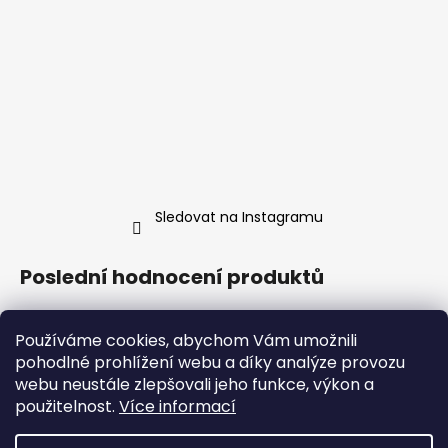
Sledovat na Instagramu
Poslední hodnocení produktů
Hrnek malovaná Líná mrdka
Používáme cookies, abychom Vám umožnili
Anna Trnková
|
Hodnocení produktu je 5 z 5 hvězdiček.
pohodlné prohlížení webu a díky analýze provozu
webu neustále zlepšovali jeho funkce, výkon a
Ve skutečnosti je hrneček ještě krásnější, než tady na těch
použitelnost.
Více informací
fotkách. Konečně kus porcelánu, který mě reprezentuje líp
než vlastní životopis!