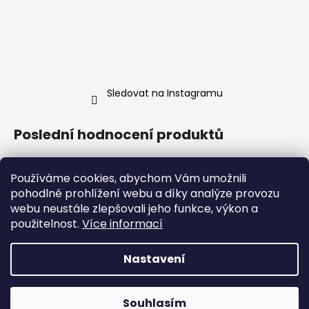
Sledovat na Instagramu
Poslední hodnocení produktů
Hrnek malovaná Líná mrdka
Používáme cookies, abychom Vám umožnili
Anna Trnková
|
Hodnocení produktu je 5 z 5 hvězdiček.
pohodlné prohlížení webu a díky analýze provozu
webu neustále zlepšovali jeho funkce, výkon a
Ve skutečnosti je hrneček ještě krásnější, než tady na těch
použitelnost.
Více informací
fotkách. Konečně kus porcelánu, který mě reprezentuje líp
než vlastní životopis!
Nastavení
Vytvořil Shoptet
Copyright 2026
Agent Jaroslav
. Všechna práva
Objednávky 24.7.-2.8. budou vyřizovány od 3.8.,
Souhlasím
vyhrazena.
Upravit nastavení cookies