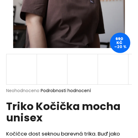
a
j
í
t
?
690
KČ
–20 %
HLEDAT
Průměrné
Neohodnoceno
Podrobnosti hodnocení
hodnocení
D
Triko Kočička mocha
produktu
o
je
p
unisex
0,0
o
z
r
5
u
hvězdiček.
Kočičce dost seknou barevná trika. Buď jako