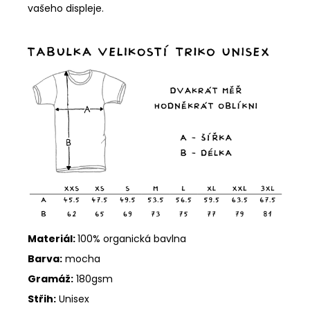
vašeho displeje.
Materiál:
100% organická
bavlna
Barva:
mocha
Gramáž:
180gsm
Střih:
Unisex