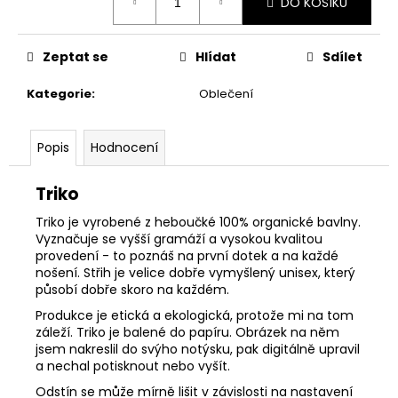
DO KOŠÍKU
cena:
Zeptat se
Hlídat
Sdílet
Kategorie
:
Oblečení
Popis
Hodnocení
Triko
Triko je vyrobené z heboučké 100% organické bavlny.
Vyznačuje se vyšší gramáží a vysokou kvalitou
provedení - to poznáš na první dotek a na každé
nošení. Střih je velice dobře vymyšlený unisex, který
působí dobře skoro na každém.
Produkce je etická a ekologická, protože mi na tom
záleží. Triko je balené do papíru. Obrázek na něm
jsem nakreslil do svýho notýsku, pak digitálně upravil
a nechal potisknout nebo vyšít.
Odstín se může mírně lišit v závislosti na nastavení