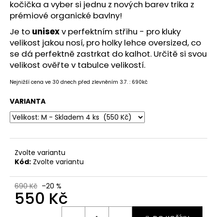
č
kočička a vyber si jednu z nových barev trika z
u
prémiové organické bavlny!
j
Je to
unisex
v perfektním střihu - pro kluky
e
velikost jakou nosí, pro holky lehce oversized, co
m
e
se dá perfektně zastrkat do kalhot. Určitě si svou
velikost ověřte v tabulce velikostí.
HRNEK
Nejnižší cena ve 30 dnech před zlevněním 3.7. : 690kč
SPINKY
SEASON
VARIANTA
550
Kč
Zvolte variantu
Kód:
Zvolte variantu
690 Kč
–20 %
550 Kč
Měrná