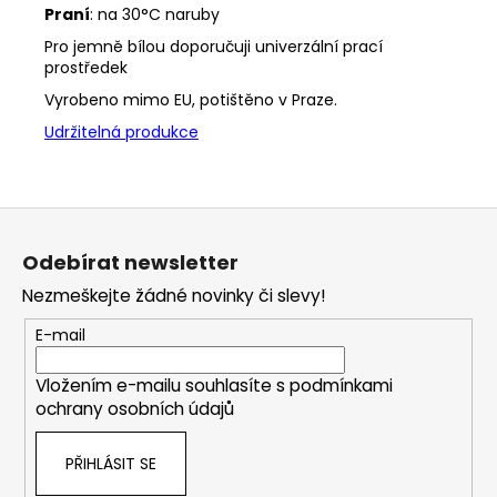
Praní
: na 30°C naruby
Pro jemně bílou doporučuji univerzální prací
prostředek
Vyrobeno mimo EU, potištěno v Praze.
Udržitelná produkce
Z
á
Odebírat newsletter
p
Nezmeškejte žádné novinky či slevy!
a
t
E-mail
í
Vložením e-mailu souhlasíte s
podmínkami
ochrany osobních údajů
PŘIHLÁSIT SE