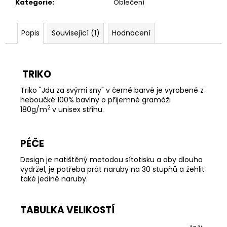
Kategorie
:
Oblečení
Popis
Související (1)
Hodnocení
TRIKO
Triko "Jdu za svými sny" v černé barvě je vyrobené z
heboučké 100% bavlny o příjemné gramáži
2
180g/m
v unisex střihu.
PÉČE
Design je natištěný metodou sítotisku a aby dlouho
vydržel, je potřeba prát naruby na 30 stupňů a žehlit
také jedině naruby.
TABULKA VELIKOSTÍ