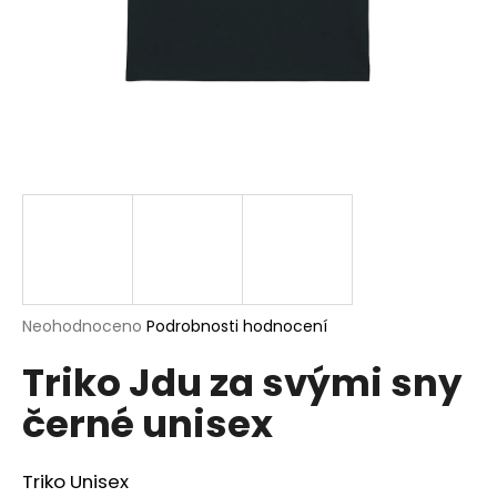
a
j
í
t
?
HLEDAT
Průměrné
Neohodnoceno
Podrobnosti hodnocení
hodnocení
D
Triko Jdu za svými sny
produktu
o
je
p
černé unisex
0,0
o
z
r
5
u
hvězdiček.
Triko Unisex