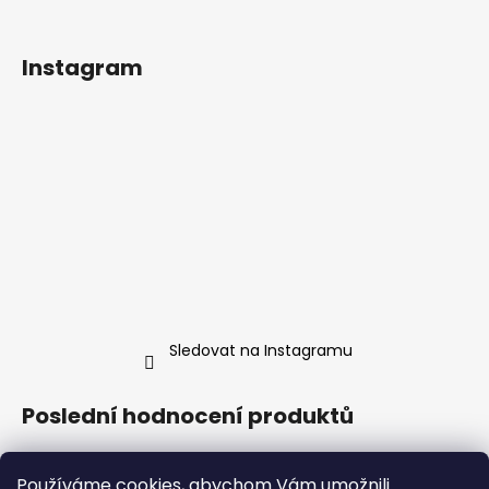
Instagram
Sledovat na Instagramu
Poslední hodnocení produktů
Hrnek malovaná Líná mrdka
Používáme cookies, abychom Vám umožnili