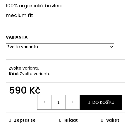
č
100% organická bavlna
u
j
medium fit
e
m
e
VARIANTA
TRIKO
SPINKY
SEASON
BÍLÉ
Zvolte variantu
UNISEX
Kód:
Zvolte variantu
690
Kč
590 Kč
Měrná
DO KOŠÍKU
cena:
Zeptat se
Hlídat
Sdílet