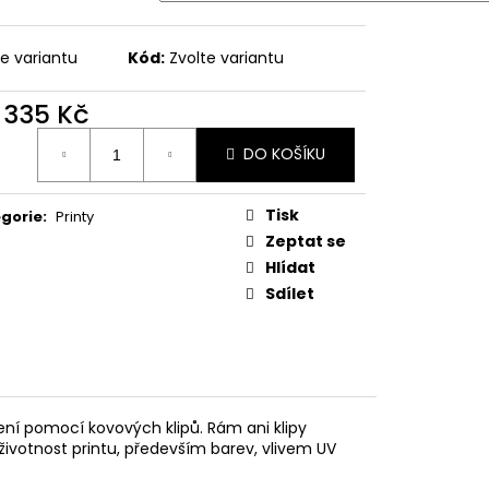
Á LÍNÁ MRDKA
te variantu
Kód:
Zvolte variantu
d
335 Kč
ná
DO KOŠÍKU
:
Tisk
gorie
:
Printy
Zeptat se
Hlídat
Sdílet
ní pomocí kovových klipů. Rám ani klipy
životnost printu, především barev, vlivem UV