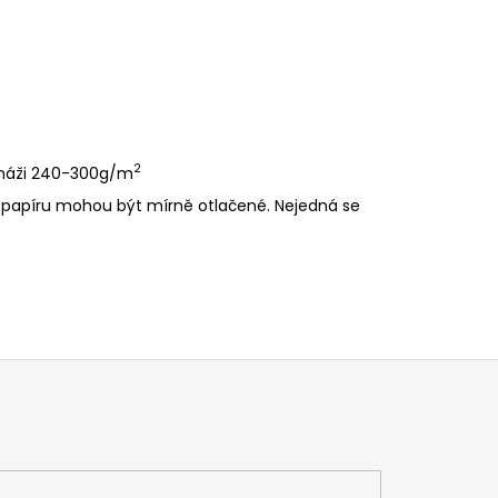
2
amáži 240-300g/m
y papíru mohou být mírně otlačené. Nejedná se