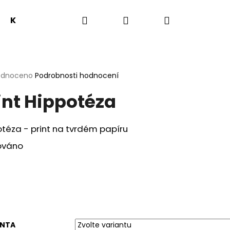
Hledat
Přihlášení
Nákupní
Knihy
Předprodej
Novinky
O mně
košík
rné
odnoceno
Podrobnosti hodnocení
cení
int Hippotéza
ktu
téza - print na tvrdém papíru
ček.
ováno
Následující
ANTA