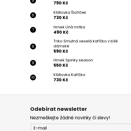
790 Kč
Kšiltovka Šlofíček
730 Kč
Hrnek Líná mrtka
490 Kč
Triko Smutná veselá kafíčko v bílé
dámské
590 Kč
Hrnek Spinky season
550 Kč
Kšiltovka Kafíčko
730 Kč
Z
á
Odebírat newsletter
p
Nezmeškejte žádné novinky či slevy!
a
t
E-mail