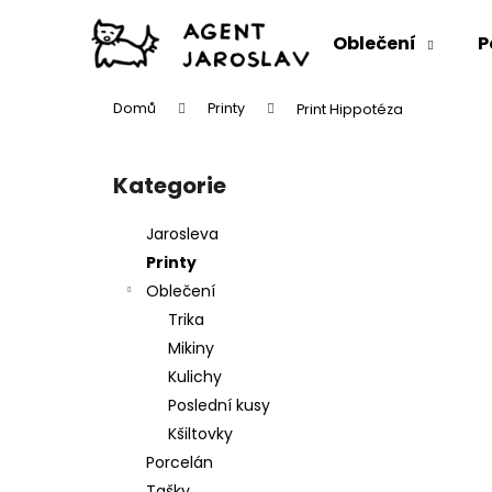
K
Přejít
na
o
Oblečení
P
obsah
Zpět
Zpět
š
do
do
í
Domů
Printy
Print Hippotéza
k
obchodu
obchodu
P
o
Kategorie
Přeskočit
s
kategorie
t
Jarosleva
r
Printy
a
Oblečení
n
Trika
n
Mikiny
í
Kulichy
p
Poslední kusy
a
Kšiltovky
n
Porcelán
e
Tašky