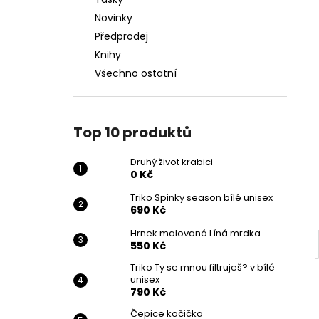
DRUHÝ ŽIVOT KRABICI
l
Novinky
0 Kč
Předprodej
Knihy
Všechno ostatní
Top 10 produktů
Druhý život krabici
0 Kč
Triko Spinky season bílé unisex
690 Kč
Hrnek malovaná Líná mrdka
550 Kč
Triko Ty se mnou filtruješ? v bílé
unisex
790 Kč
Čepice kočička