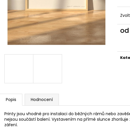
TRIKO SPINKY SEASON BÍLÉ UNISEX
HRNEK MALOVAN
690 Kč
550 Kč
Zvol
o
Měr
cena
Kate
Popis
Hodnocení
Printy jsou vhodné pro instalaci do běžných rámů nebo zavěše
nejsou součástí balení. Vystavením na přímé slunce zhoršuje 
záření.