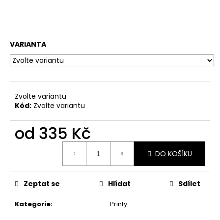
č
u
j
e
m
VARIANTA
e
HRNEK
MALOVANÁ
Zvolte variantu
LÍNÁ
Kód:
Zvolte variantu
MRDKA
550
od
335 Kč
Kč
Měrná
DO KOŠÍKU
cena:
Zeptat se
Hlídat
Sdílet
Kategorie
:
Printy