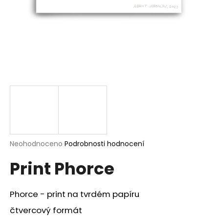
a
j
í
t
?
HLEDAT
Průměrné
Neohodnoceno
Podrobnosti hodnocení
hodnocení
D
Print Phorce
produktu
o
je
p
0,0
o
z
Phorce - print na tvrdém papíru
r
5
u
hvězdiček.
čtvercový formát