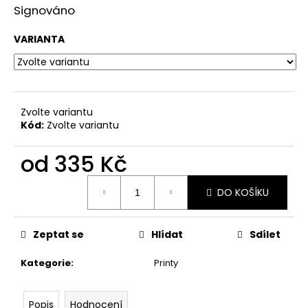
č
Signováno
u
j
VARIANTA
e
m
e
Zvolte variantu
KŠILTOVKA
Kód:
Zvolte variantu
ŠLOFÍČEK
730
od
335 Kč
Kč
Měrná
DO KOŠÍKU
cena:
Zeptat se
Hlídat
Sdílet
Kategorie
:
Printy
Popis
Hodnocení