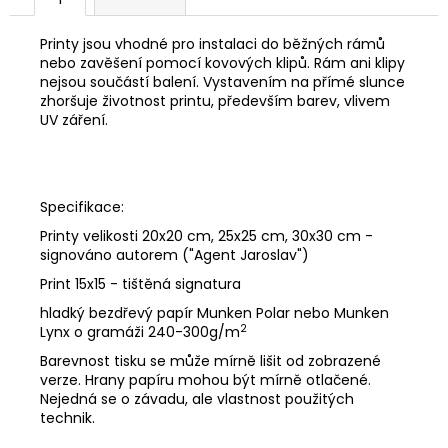
Printy jsou vhodné pro instalaci do běžných rámů
nebo zavěšení pomocí kovových klipů. Rám ani klipy
nejsou součástí balení. Vystavením na přímé slunce
zhoršuje životnost printu, především barev, vlivem
UV záření.
Specifikace:
Printy velikosti 20x20 cm, 25x25 cm, 30x30 cm -
signováno autorem ("Agent Jaroslav")
Print 15x15 - tištěná signatura
hladký bezdřevý papír Munken Polar nebo Munken
2
Lynx o gramáži 240-300g/m
Barevnost tisku se může mírně lišit od zobrazené
verze. Hrany papíru mohou být mírně otlačené.
Nejedná se o závadu, ale vlastnost použitých
technik.