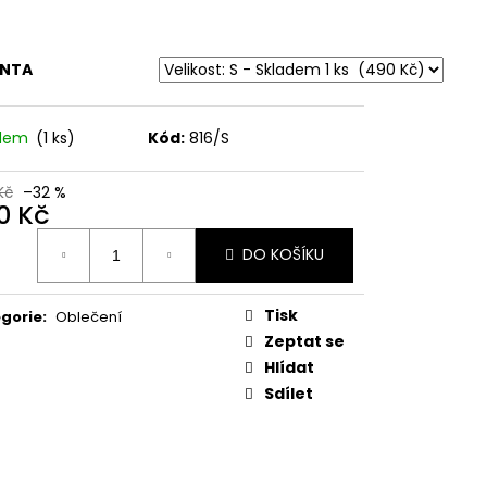
Á LÍNÁ MRDKA
ANTA
adem
(1 ks)
Kód:
816/S
Kč
–32 %
0 Kč
ná
DO KOŠÍKU
:
Tisk
gorie
:
Oblečení
Zeptat se
Hlídat
Sdílet