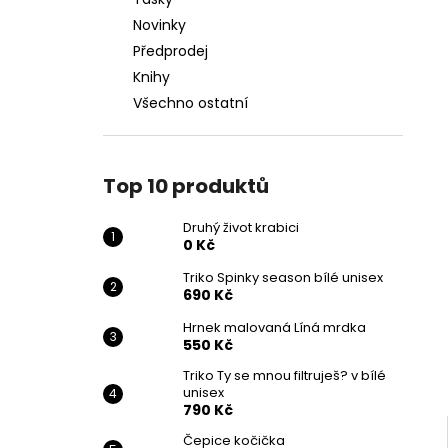
DRUHÝ ŽIVOT KRABICI
l
Novinky
0 Kč
Předprodej
Knihy
Všechno ostatní
Top 10 produktů
Druhý život krabici
0 Kč
Triko Spinky season bílé unisex
690 Kč
Hrnek malovaná Líná mrdka
550 Kč
Triko Ty se mnou filtruješ? v bílé
unisex
790 Kč
Čepice kočička