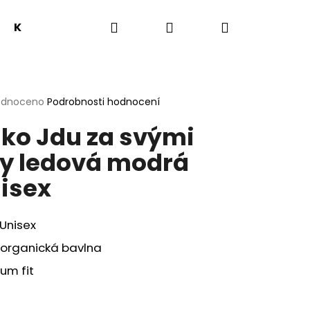
Hledat
Přihlášení
Nákupní
Knihy
Předprodej
Novinky
O mně
košík
rné
odnoceno
Podrobnosti hodnocení
cení
iko Jdu za svými
ktu
y ledová modrá
isex
ček.
 Unisex
 organická bavlna
Následující
um fit