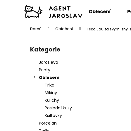
K
Přejít
na
o
Oblečení
P
obsah
Zpět
Zpět
š
do
do
í
Domů
Oblečení
Triko Jdu za svými sny
k
obchodu
obchodu
P
o
Kategorie
Přeskočit
s
kategorie
t
Jarosleva
r
Printy
a
Oblečení
n
Trika
n
Mikiny
í
Kulichy
p
Poslední kusy
a
Kšiltovky
n
Porcelán
e
Tašky