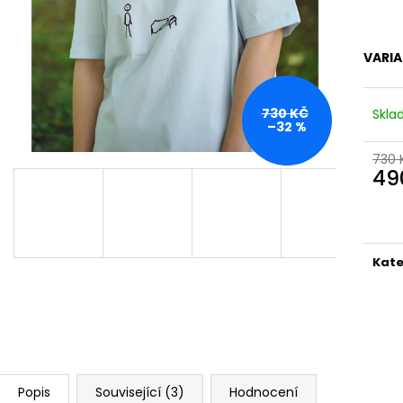
TRIKO SPINKY SEASON BÍLÉ UNISEX
HRNEK MALOVAN
690 Kč
550 Kč
VARI
730 KČ
Skl
–32 %
730 
49
Měr
cena
Kate
Popis
Související (3)
Hodnocení