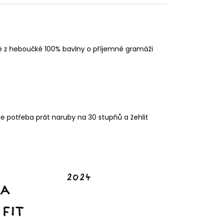
né z heboučké 100% bavlny o příjemné gramáži
je potřeba prát naruby na 30 stupňů a žehlit