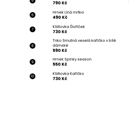
790 Kč
Hrnek Líná mrtka
490 Kč
Kšiltovka Šlofíček
730 Kč
Triko Smutná veselá kafíčko v bílé
dámské
590 Kč
Hrnek Spinky season
550 Kč
Kšiltovka Kafíčko
730 Kč