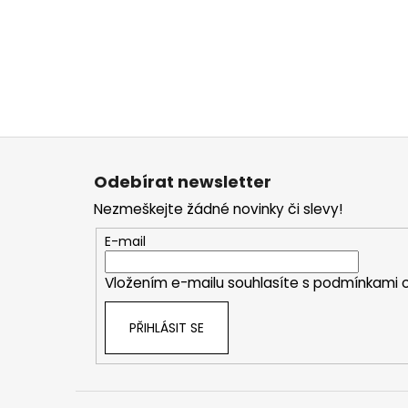
Z
á
Odebírat newsletter
p
Nezmeškejte žádné novinky či slevy!
a
t
E-mail
í
Vložením e-mailu souhlasíte s
podmínkami o
PŘIHLÁSIT SE