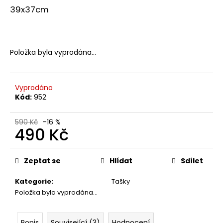
č
39x37cm
u
j
e
m
Položka byla vyprodána…
e
TRIKO
Vyprodáno
SMUTNÁ
Kód:
952
VESELÁ
KAFÍČKO
V
590 Kč
–16 %
BÍLÉ
490 Kč
DÁMSKÉ
Měrná
590
cena:
Kč
Zeptat se
Hlídat
Sdílet
Původně:
690
Kategorie
:
Tašky
Kč
Položka byla vyprodána…
Popis
Související (3)
Hodnocení