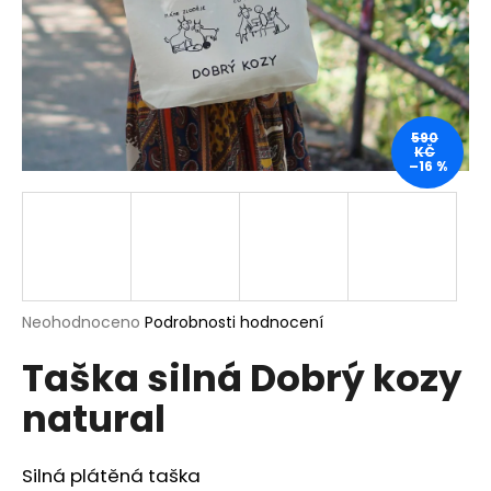
a
j
í
t
?
590
KČ
–16 %
HLEDAT
Průměrné
Neohodnoceno
Podrobnosti hodnocení
hodnocení
D
Taška silná Dobrý kozy
produktu
o
je
p
natural
0,0
o
z
r
5
u
hvězdiček.
Silná plátěná taška