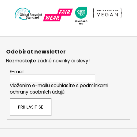
Z
á
Odebírat newsletter
p
Nezmeškejte žádné novinky či slevy!
a
t
E-mail
í
Vložením e-mailu souhlasíte s
podmínkami
ochrany osobních údajů
PŘIHLÁSIT SE